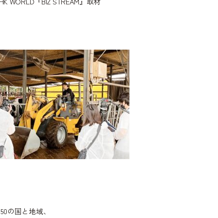
HK WORLD『BIZ STREAM』取材
150の国と地域、