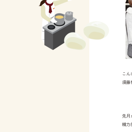
こん
須藤
先月
精力