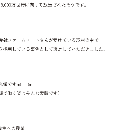
億8,000万世帯に向けて放送されたそうです。
会社ファームノートさんが受けている取材の中で
を採用している事例として選定していただきました。
光栄ですm(__)m
場で働く姿はみんな素敵です）
高校生への授業