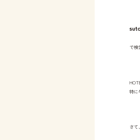
sut
で検
HO
特に
さて