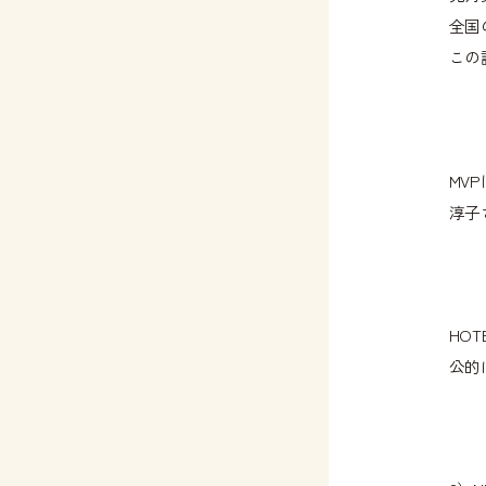
全国
この
MV
淳子
HO
公的