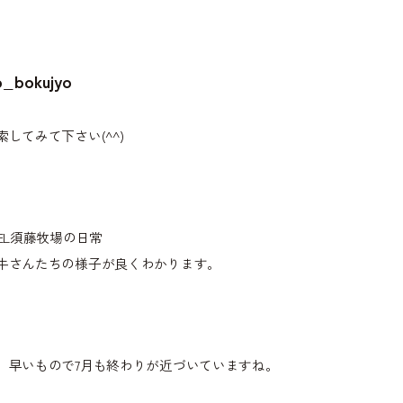
o_bokujyo
索してみて下さい(^^)
TEL須藤牧場の日常
牛さんたちの様子が良くわかります。
、早いもので7月も終わりが近づいていますね。