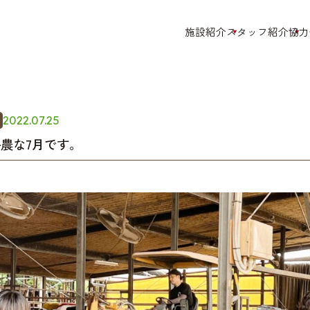
施設紹介
スタッフ紹介
協力
お部屋空間
ベッドメイキング
お食事
2022.07.25
搾乳
農な7月です。
牛さんの声