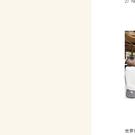
2）N
世界