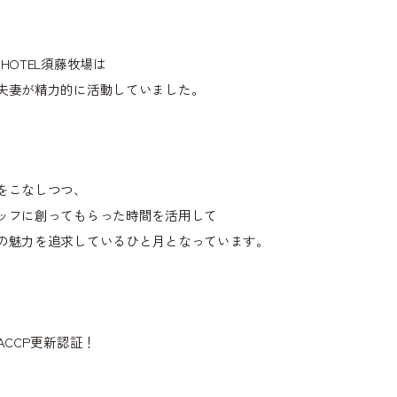
のHOTEL須藤牧場は
夫妻が精力的に活動していました。
をこなしつつ、
ッフに創ってもらった時間を活用して
の魅力を追求しているひと月となっています。
HACCP更新認証！