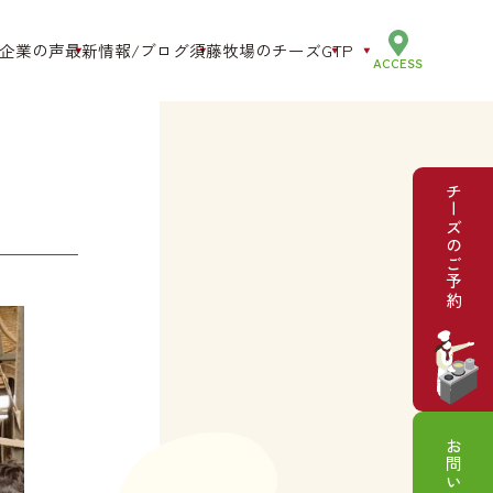
企業の声
最新情報/ブログ
須藤牧場のチーズ
GTP
ACCESS
酪農教育ファーム
IoT
農場HACCP
チーズのご予約
農福連携
SDGs
お問い合わせ