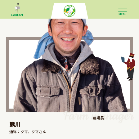
Menu
Contact
農場長
熊川
通称：クマ、クマさん