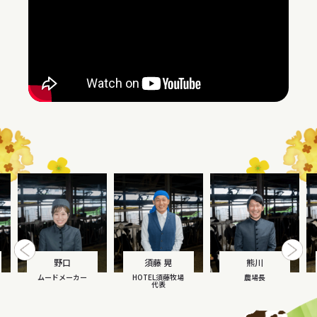
Previous
Ne
野口
須藤 晃
熊川
ムードメーカー
HOTEL須藤牧場
農場長
代表