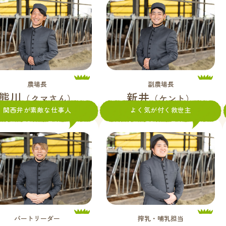
農場長
副農場長
熊川
新井
（クマさん）
（ケント）
関西弁が素敵な仕事人
よく気が付く救世主
パートリーダー
搾乳・哺乳担当