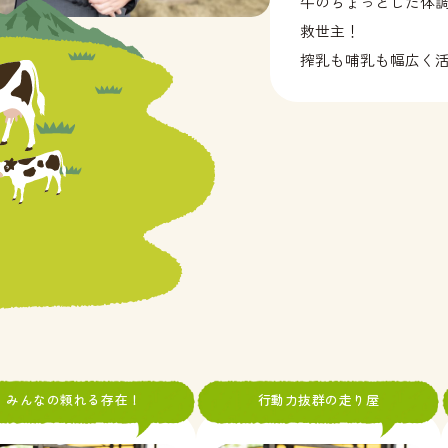
牛のちょっとした体
救世主！
搾乳も哺乳も幅広く
みんなの頼れる存在！
行動力抜群の走り屋