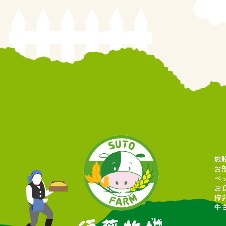
施
お
ベ
お
搾
牛