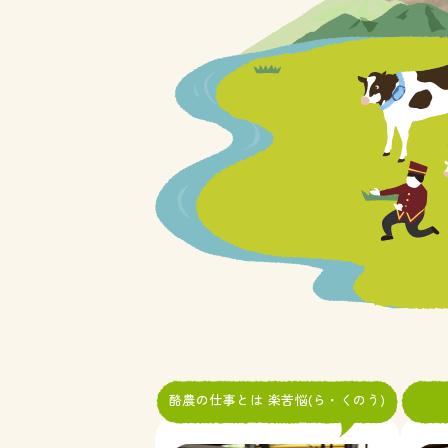
酪農の仕事とは 楽苦悩(ら・くのう)