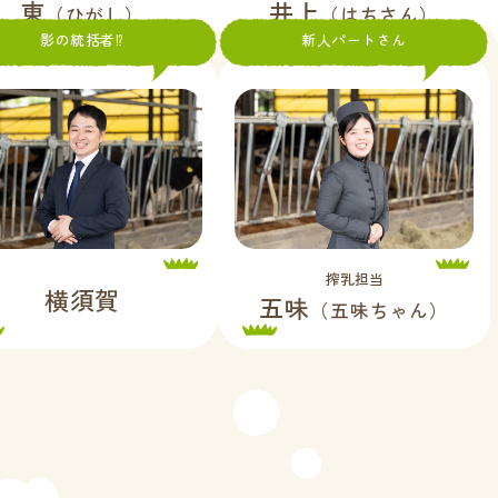
東
井上
（ひがし）
（はちさん）
影の統括者⁉
新人パートさん
搾乳担当
横須賀
五味
（五味ちゃん）