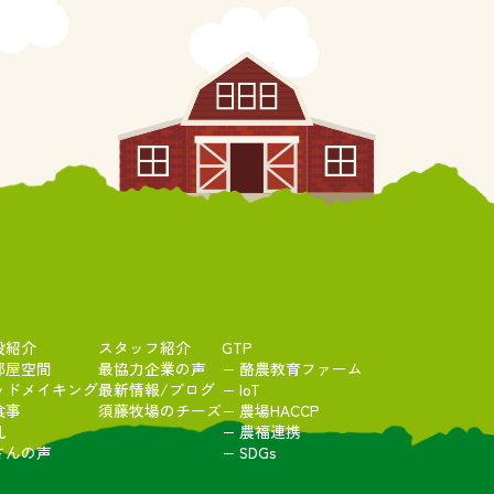
設紹介
スタッフ紹介
GTP
部屋空間
最協力企業の声
− 酪農教育ファーム
ッドメイキング
最新情報/ブログ
− IoT
食事
須藤牧場のチーズ
− 農場HACCP
乳
− 農福連携
さんの声
− SDGs