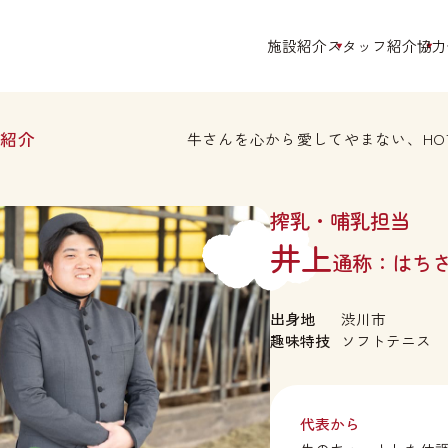
施設紹介
スタッフ紹介
協力
お部屋空間
ベッドメイキング
紹介
牛さんを心から愛してやまない、HO
お食事
搾乳
牛さんの声
搾乳・哺乳担当
井上
はち
出身地
渋川市
趣味特技
ソフトテニス
代表から