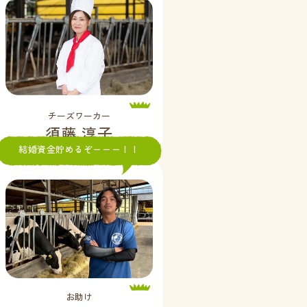
チーズワーカー
須藤 淳子
結婚資金貯めるぞーーー！！
お助け