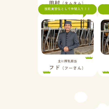
田村
（タムタム）
技能実習生として仲間入り！！
主に搾乳担当
フド
（フーさん）