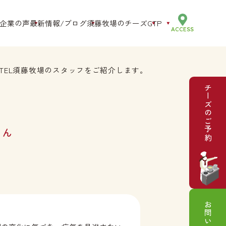
企業の声
最新情報/ブログ
須藤牧場のチーズ
GTP
ACCESS
酪農教育ファーム
IoT
TEL須藤牧場のスタッフをご紹介します。
農場HACCP
チーズのご予約
農福連携
SDGs
さん
お問い合わせ